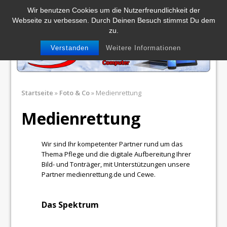
MENU
Wir benutzen Cookies um die Nutzerfreundlichkeit der
Webseite zu verbessen. Durch Deinen Besuch stimmst Du dem
Impressum
Kontakt
Datenschutzerklärung
zu.
Verstanden
Weitere Informationen
Startseite
»
Foto & Co
»
Medienrettung
Medienrettung
Wir sind Ihr kompetenter Partner rund um das
Thema Pflege und die digitale Aufbereitung Ihrer
Bild- und Tonträger, mit Unterstützungen unsere
Partner medienrettung.de und Cewe.
Das Spektrum