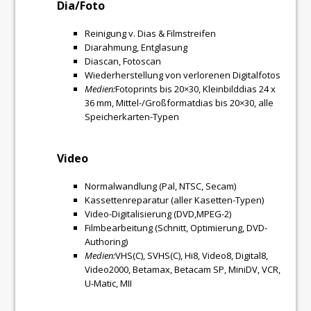
Dia/Foto
Reinigung v. Dias & Filmstreifen
Diarahmung, Entglasung
Diascan, Fotoscan
Wiederherstellung von verlorenen Digitalfotos
Medien:
Fotoprints bis 20×30, Kleinbilddias 24 x
36 mm, Mittel-/Großformatdias bis 20×30, alle
Speicherkarten-Typen
Video
Normalwandlung (Pal, NTSC, Secam)
Kassettenreparatur (aller Kasetten-Typen)
Video-Digitalisierung (DVD,MPEG-2)
Filmbearbeitung (Schnitt, Optimierung, DVD-
Authoring)
Medien:
VHS(C), SVHS(C), Hi8, Video8, Digital8,
Video2000, Betamax, Betacam SP, MiniDV, VCR,
U-Matic, MII